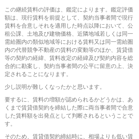
この継続賃料の評価は、鑑定によります。鑑定評価
額は、現行賃料を前提として、契約当事者間で現行
賃料を合意しそれを適用した時点以降において、公
租公課、土地及び建物価格、近隣地域若しくは同一
需給圏内の類似地域等における賃料又は同一需給圏
内の代替競争不動産の賃料の変動等のほか、賃貸借
等の契約の経緯、賃料改定の経緯及び契約内容を総
合的に勘案し、契約当事者間の公平に留意の上、決
定されることになります。
少し説明が難しくなったかと思います。
要するに、賃料の増額が認められるかどうかは、あ
くまで賃貸借契約を締結した際に両当事者間で合意
した賃料額を出発点として判断されるということで
す。
そのため、賃貸借契約締結時に、相場よりも低い賃